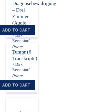
Diagnosebewältigung
– Drei
Zimmer
(Audio +
Transkript)
›
Dirk
Revenstorf
Price:
Tumor (6
€5.50
Transkripte)
›
Dirk
Revenstorf
Price:
€18.00