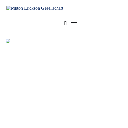
für klinische Hypnose – Regionalstelle Tübingen
Milton Erickson Gesellschaft