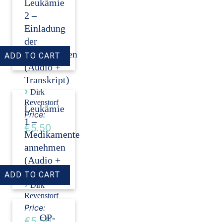
Leukämie
2 –
Einladung
der
Stammzellen
(Audio +
Transkript)
›
Dirk
Revenstorf
Leukämie
Price:
1 –
€5.50
Medikamente
annehmen
(Audio +
Transkript)
›
Dirk
Revenstorf
Price:
OP-
€5.50