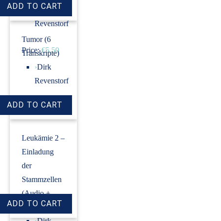
›
Dirk
Revenstorf
Tumor (6
Price:
€5.50
Transkripte)
›
Dirk
Revenstorf
Price:
€18.00
Leukämie 2 –
Einladung
der
Stammzellen
(Audio +
Transkript)
›
Dirk