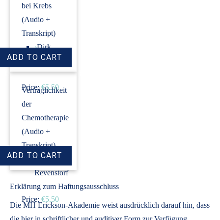
bei Krebs
(Audio +
Transkript)
›
Dirk
Revenstorf
Price:
€5.50
Verträglichkeit
der
Chemotherapie
(Audio +
Transkript)
›
Dirk
Revenstorf
Erklärung zum Haftungsausschluss
Price:
€5.50
Die MH Erickson-Akademie weist ausdrücklich darauf hin, dass
die hier in schriftlicher und auditiver Form zur Verfügung