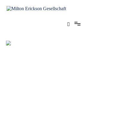
für klinische Hypnose – Regionalstelle Tübingen
Milton Erickson Gesellschaft