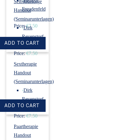
›
Elsbeth
Selbstfürsorge
Freudenfeld
Handout
(Seminarunterlagen)
Price:
€7.50
›
Dirk
Revenstorf
Price:
€7.50
Sextherapie
Handout
(Seminarunterlagen)
›
Dirk
Revenstorf
Price:
€7.50
Paartherapie
Handout