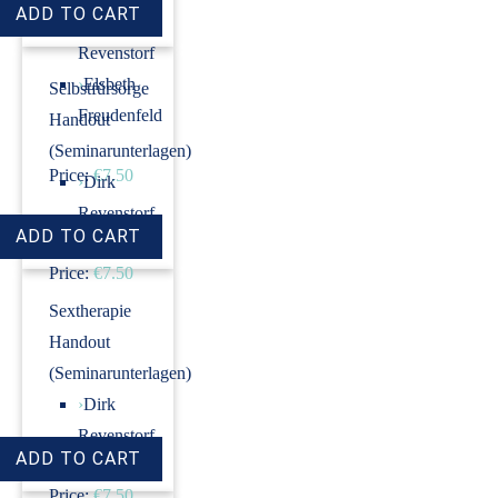
›
Dirk
Revenstorf
›
Elsbeth
Selbstfürsorge
Freudenfeld
Handout
(Seminarunterlagen)
Price:
€7.50
›
Dirk
Revenstorf
Price:
€7.50
Sextherapie
Handout
(Seminarunterlagen)
›
Dirk
Revenstorf
Price:
€7.50