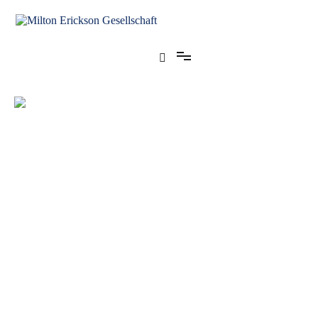
für klinische Hypnose – Regionalstelle Tübingen
Milton Erickson Gesellschaft