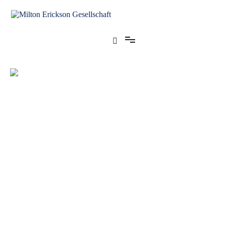
für klinische Hypnose – Regionalstelle Tübingen
Milton Erickson Gesellschaft