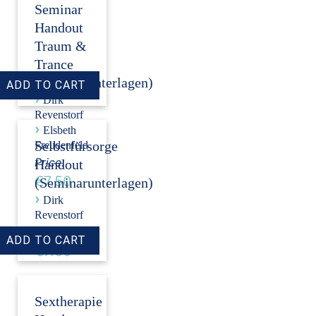
Seminar
Handout
Traum &
Trance
(Seminarunterlagen)
›
Dirk
Revenstorf
›
Elsbeth
Selbstfürsorge
Freudenfeld
Price:
Handout
€7.50
(Seminarunterlagen)
›
Dirk
Revenstorf
Price:
€7.50
Sextherapie