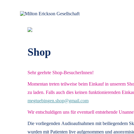
Zum
Inhalt
springen
für klinische Hypnose – Regionalstelle Tübingen
Milton Erickson Gesellschaft
Shop
Sehr geehrte Shop-BesucherInnen!
Momentan treten teilweise beim Einkauf in unserem Shop 
zu laden. Falls auch dies keinen funktionierenden Einka
megtuebingen.shop@gmail.com
Wir entschuldigen uns für eventuell entstehende Unanne
Die vorliegenden
Audioaufnahmen mit beiliegendem Sk
wurden mit Patienten live aufgenommen und anonymisier