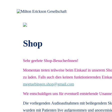
Zum
Inhalt
springen
für klinische Hypnose – Regionalstelle Tübingen
Milton Erickson Gesellschaft
Shop
Sehr geehrte Shop-BesucherInnen!
Momentan treten teilweise beim Einkauf in unserem Shop 
zu laden. Falls auch dies keinen funktionierenden Einka
megtuebingen.shop@gmail.com
Wir entschuldigen uns für eventuell entstehende Unanne
Die vorliegenden
Audioaufnahmen mit beiliegendem Sk
wurden mit Patienten live aufgenommen und anonymisier