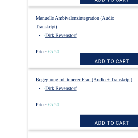
Manuelle Ambivalenzintegration (Audio +
Transkript)
›
Dirk Revenstorf
Price:
€5.50
Begegnung mit innerer Frau (Audio + Transkript)
›
Dirk Revenstorf
Price:
€5.50