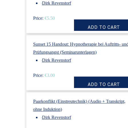
›
Dirk Revenstorf
Price:
€5.50
Sunset 15 Handout: Hypnotherapie bei Auftritts- un
Prüfungsangst (Seminarunterlagen)
›
Dirk Revenstorf
Price:
€3.00
Paarkonflikt (Einstreutechnik) (Audio + Transkript,
ohne Induktion)
›
Dirk Revenstorf