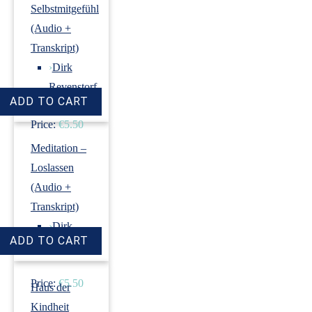
Selbstmitgefühl
(Audio +
Transkript)
›
Dirk
Revenstorf
Price:
€5.50
Meditation –
Loslassen
(Audio +
Transkript)
›
Dirk
Revenstorf
Price:
€5.50
Haus der
Kindheit