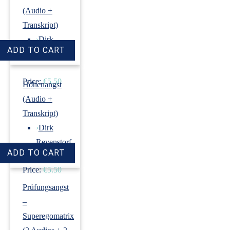
(Audio +
Transkript)
›
Dirk
Revenstorf
Price:
€5.50
Höhenangst
(Audio +
Transkript)
›
Dirk
Revenstorf
Price:
€5.50
Prüfungsangst
–
Superegomatrix