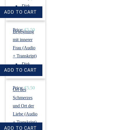
›
Dirk
Revenstorf
Price:
€5.50
Begegnung
mit innerer
Frau (Audio
+ Transkript)
›
Dirk
Revenstorf
Price:
€5.50
Ort des
Schmerzes
und Ort der
Liebe (Audio
+ Transkript)