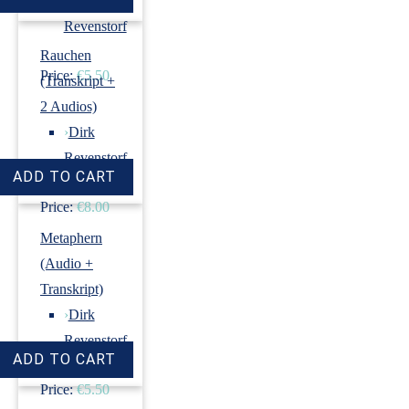
›
Dirk
Revenstorf
Rauchen
Price:
€5.50
(Transkript +
2 Audios)
›
Dirk
Revenstorf
Price:
€8.00
Metaphern
(Audio +
Transkript)
›
Dirk
Revenstorf
Price:
€5.50