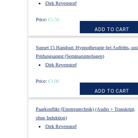
›
Dirk Revenstorf
Price:
€5.50
Sunset 15 Handout: Hypnotherapie bei Auftritts- un
Prüfungsangst (Seminarunterlagen)
›
Dirk Revenstorf
Price:
€3.00
Paarkonflikt (Einstreutechnik) (Audio + Transkript,
ohne Induktion)
›
Dirk Revenstorf