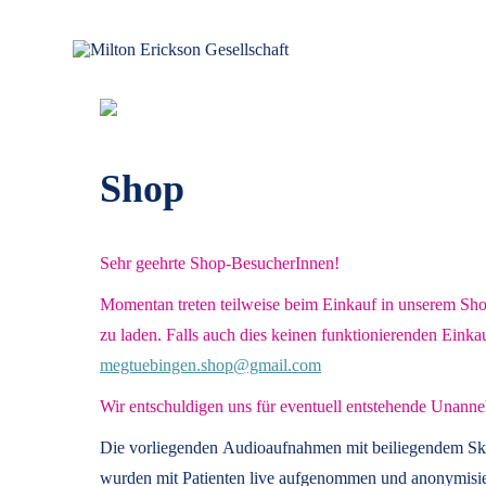
Zum
Inhalt
springen
für klinische Hypnose – Regionalstelle Tübingen
Milton Erickson Gesellschaft
Shop
Sehr geehrte Shop-BesucherInnen!
Momentan treten teilweise beim Einkauf in unserem Shop 
zu laden. Falls auch dies keinen funktionierenden Einka
megtuebingen.shop@gmail.com
Wir entschuldigen uns für eventuell entstehende Unanne
Die vorliegenden
Audioaufnahmen mit beiliegendem Sk
wurden mit Patienten live aufgenommen und anonymisier