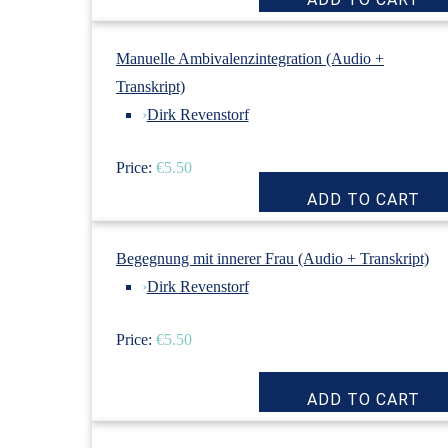
Manuelle Ambivalenzintegration (Audio +
Transkript)
›
Dirk Revenstorf
Price:
€5.50
Begegnung mit innerer Frau (Audio + Transkript)
›
Dirk Revenstorf
Price:
€5.50