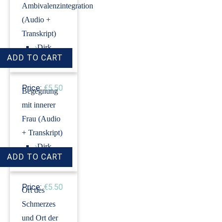
Ambivalenzintegration
(Audio +
Transkript)
›
Dirk
Revenstorf
Price:
€5.50
Begegnung
mit innerer
Frau (Audio
+ Transkript)
›
Dirk
Revenstorf
Price:
€5.50
Ort des
Schmerzes
und Ort der