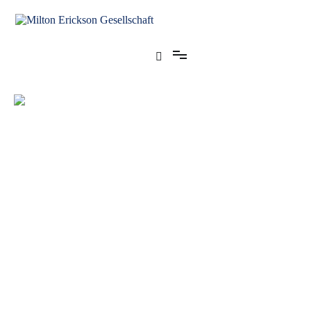
für klinische Hypnose – Regionalstelle Tübingen
Milton Erickson Gesellschaft