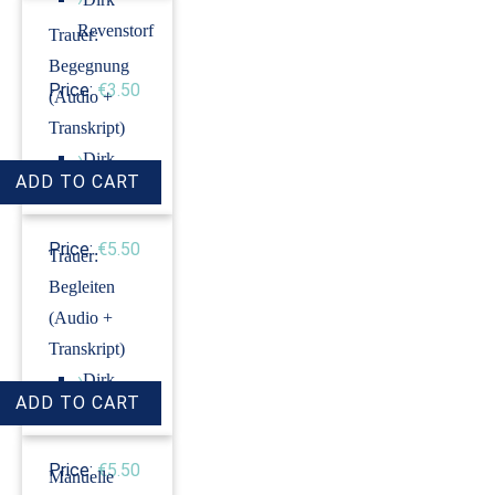
Revenstorf
Trauer:
Begegnung
Price:
€3.50
(Audio +
Transkript)
›
Dirk
Revenstorf
Price:
€5.50
Trauer:
Begleiten
(Audio +
Transkript)
›
Dirk
Revenstorf
Price:
€5.50
Manuelle