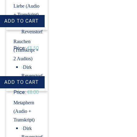
Liebe (Audio
+ Transkript)
›
Dirk
Revenstorf
Rauchen
Price:
€5.50
(Transkript +
2 Audios)
›
Dirk
Revenstorf
Price:
€8.00
Metaphern
(Audio +
Transkript)
›
Dirk
Revenstorf