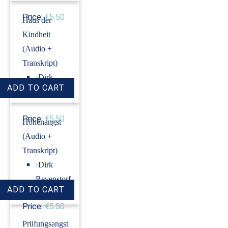
Price:
€5.50
Haus der
Kindheit
(Audio +
Transkript)
›
Dirk
Revenstorf
Price:
€5.50
Höhenangst
(Audio +
Transkript)
›
Dirk
Revenstorf
Price:
€5.50
Prüfungsangst