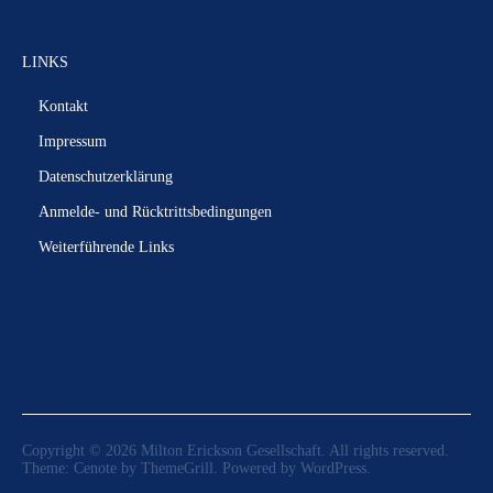
LINKS
Kontakt
Impressum
Datenschutzerklärung
Anmelde- und Rücktrittsbedingungen
Weiterführende Links
Copyright © 2026
Milton Erickson Gesellschaft
. All rights reserved.
Theme:
Cenote
by ThemeGrill. Powered by
WordPress
.