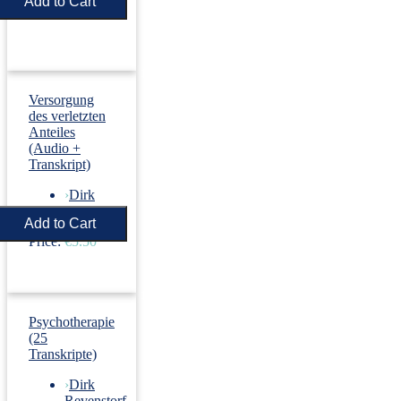
Price:
€5.50
Versorgung
des verletzten
Anteiles
(Audio +
Transkript)
›
Dirk
Revenstorf
Price:
€5.50
Psychotherapie
(25
Transkripte)
›
Dirk
Revenstorf