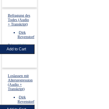
Befragung des
Todes (Audio
+ Transkript)
›
Dirk
Revenstorf
Price:
€5.50
Loslassen mit
Altersregression
(Audio +
Transkript)
›
Dirk
Revenstorf