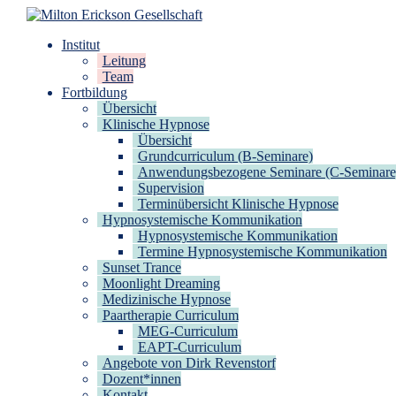
Zum
Inhalt
Milton Erickson Gesellschaft
für klinische Hypnose – Regionalstelle Tübingen
Institut
springen
Leitung
Team
Fortbildung
Übersicht
Klinische Hypnose
Übersicht
Grundcurriculum (B-Seminare)
Anwendungsbezogene Seminare (C-Seminare
Supervision
Terminübersicht Klinische Hypnose
Hypnosystemische Kommunikation
Hypnosystemische Kommunikation
Termine Hypnosystemische Kommunikation
Sunset Trance
Moonlight Dreaming
Medizinische Hypnose
Paartherapie Curriculum
MEG-Curriculum
EAPT-Curriculum
Angebote von Dirk Revenstorf
Dozent*innen
Kontakt