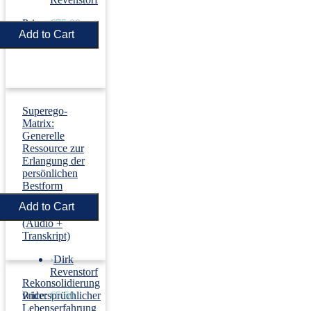
Price:
€75.00
Superego-
Matrix:
Generelle
Ressource zur
Erlangung der
persönlichen
Bestform
(nach H.
Melzer)
(Audio +
Transkript)
›
Dirk
Revenstorf
Rekonsolidierung
Price:
widersprüchlicher
€5.50
Lebenserfahrung