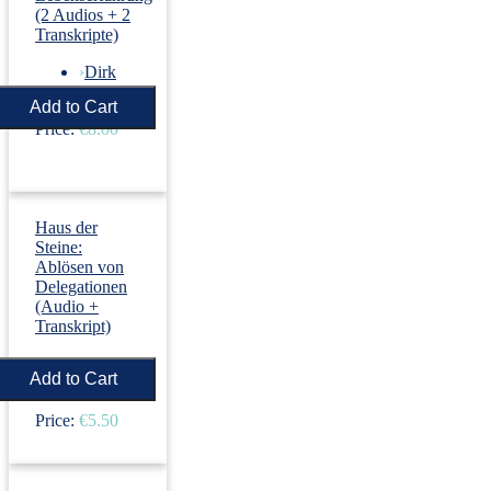
(2 Audios + 2
Transkripte)
›
Dirk
Revenstorf
Price:
€8.00
Haus der
Steine:
Ablösen von
Delegationen
(Audio +
Transkript)
›
Dirk
Revenstorf
Price:
€5.50