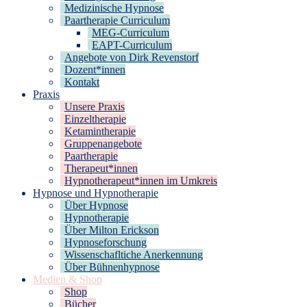
Medizinische Hypnose
Paartherapie Curriculum
MEG-Curriculum
EAPT-Curriculum
Angebote von Dirk Revenstorf
Dozent*innen
Kontakt
Praxis
Unsere Praxis
Einzeltherapie
Ketamintherapie
Gruppenangebote
Paartherapie
Therapeut*innen
Hypnotherapeut*innen im Umkreis
Hypnose und Hypnotherapie
Über Hypnose
Hypnotherapie
Über Milton Erickson
Hypnoseforschung
Wissenschafltiche Anerkennung
Über Bühnenhypnose
Medien & Shop
Shop
Bücher