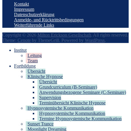
Kontakt
Impressum
Datenschutzerklärung
Anmelde- und Rücktrittsbedingungen
Weiterführende Links
Copyright © 2026
Milton Erickson Gesellschaft
. All rights reserved.
Theme:
Cenote
by ThemeGrill. Powered by
WordPress
.
Institut
Leitung
Team
Fortbildung
Übersicht
Klinische Hypnose
Übersicht
Grundcurriculum (B-Seminare)
Anwendungsbezogene Seminare (C-Seminare)
Supervision
Terminübersicht Klinische Hypnose
Hypnosystemische Kommunikation
Hypnosystemische Kommunikation
Termine Hypnosystemische Kommunikation
Sunset Trance
Moonlight Dreaming