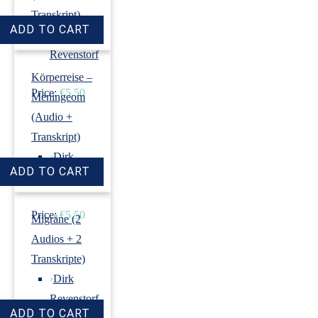
Transkript)
›
Dirk
Revenstorf
Körperreise –
Price:
€5.50
Meningeom
(Audio +
Transkript)
›
Dirk
Revenstorf
Price:
€5.50
Migräne (2
Audios + 2
Transkripte)
›
Dirk
Revenstorf