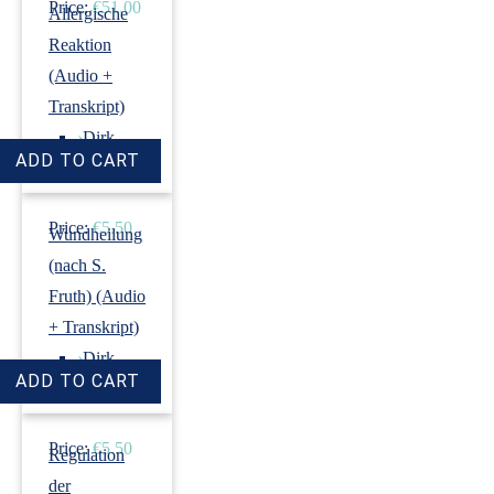
Price:
€51.00
Allergische
Reaktion
(Audio +
Transkript)
›
Dirk
Revenstorf
Price:
€5.50
Wundheilung
(nach S.
Fruth) (Audio
+ Transkript)
›
Dirk
Revenstorf
Price:
€5.50
Regulation
der