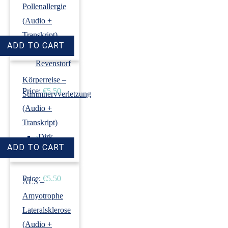
Pollenallergie
(Audio +
Transkript)
›
Dirk
Revenstorf
Körperreise –
Price:
€5.50
Stimmnervverletzung
(Audio +
Transkript)
›
Dirk
Revenstorf
Price:
€5.50
ALS –
Amyotrophe
Lateralsklerose
(Audio +