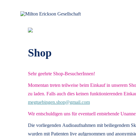
Zum
Inhalt
springen
für klinische Hypnose – Regionalstelle Tübingen
Milton Erickson Gesellschaft
Shop
Sehr geehrte Shop-BesucherInnen!
Momentan treten teilweise beim Einkauf in unserem Shop 
zu laden. Falls auch dies keinen funktionierenden Einka
megtuebingen.shop@gmail.com
Wir entschuldigen uns für eventuell entstehende Unanne
Die vorliegenden
Audioaufnahmen mit beiliegendem Sk
wurden mit Patienten live aufgenommen und anonymisier