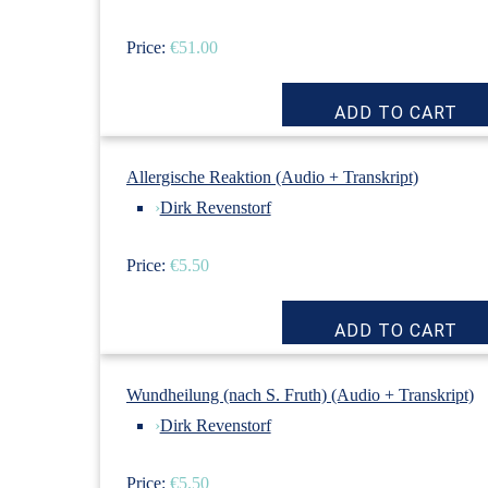
Price:
€51.00
Allergische Reaktion (Audio + Transkript)
›
Dirk Revenstorf
Price:
€5.50
Wundheilung (nach S. Fruth) (Audio + Transkript)
›
Dirk Revenstorf
Price:
€5.50