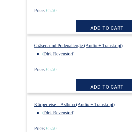
Price:
€5.50
Gräser- und Pollenallergie (Audio + Transkript)
›
Dirk Revenstorf
Price:
€5.50
Körperreise – Asthma (Audio + Transkript)
›
Dirk Revenstorf
Price:
€5.50