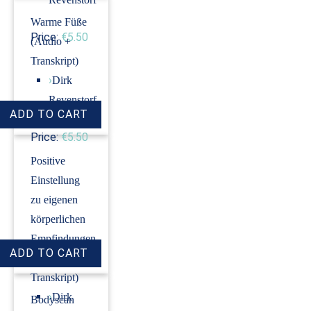
Warme Füße
Price:
€5.50
(Audio +
Transkript)
›
Dirk
Revenstorf
Price:
€5.50
Positive
Einstellung
zu eigenen
körperlichen
Empfindungen
(Audio +
Transkript)
›
Dirk
Bodyscan