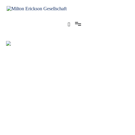
für klinische Hypnose – Regionalstelle Tübingen
Milton Erickson Gesellschaft