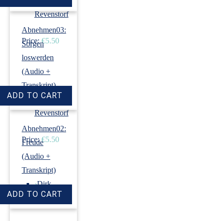
›
Dirk
Revenstorf
Abnehmen03:
Price:
€5.50
Sorgen
loswerden
(Audio +
Transkript)
›
Dirk
Revenstorf
Abnehmen02:
Price:
€5.50
Freude
(Audio +
Transkript)
›
Dirk
Revenstorf