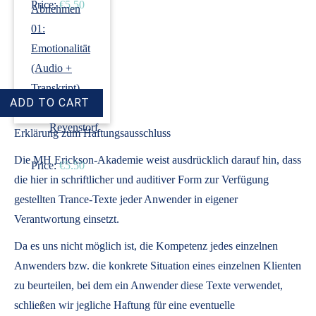
Price:
€5.50
Abnehmen
01:
Emotionalität
(Audio +
Transkript)
›
Dirk
Revenstorf
Erklärung zum Haftungsausschluss
Die MH Erickson-Akademie weist ausdrücklich darauf hin, dass
Price:
€5.50
die hier in schriftlicher und auditiver Form zur Verfügung
gestellten Trance-Texte jeder Anwender in eigener
Verantwortung einsetzt.
Da es uns nicht möglich ist, die Kompetenz jedes einzelnen
Anwenders bzw. die konkrete Situation eines einzelnen Klienten
zu beurteilen, bei dem ein Anwender diese Texte verwendet,
schließen wir jegliche Haftung für eine eventuelle