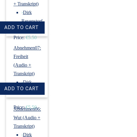
+ Transkript)
›
Dirk
Revenstorf
Price:
€5.50
Abnehmen07:
Freiheit
(Audio +
Transkript)
›
Dirk
Revenstorf
Price:
€5.50
Abnehmen06:
Wut (Audio +
Transkript)
›
Dirk