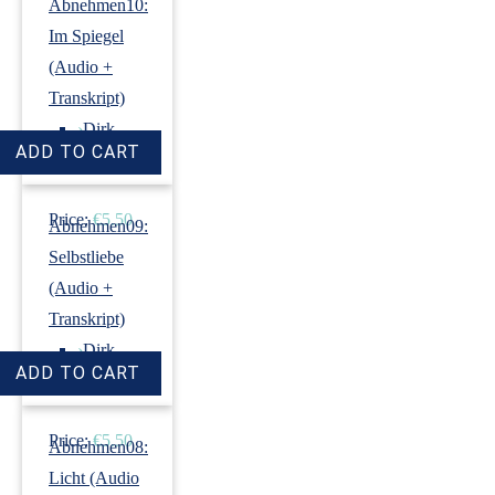
Abnehmen10:
Im Spiegel
(Audio +
Transkript)
›
Dirk
Revenstorf
Price:
€5.50
Abnehmen09:
Selbstliebe
(Audio +
Transkript)
›
Dirk
Revenstorf
Price:
€5.50
Abnehmen08:
Licht (Audio