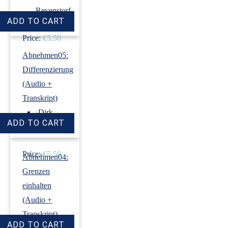
Revenstorf
Price:
€5.50
Abnehmen05:
Differenzierung
(Audio +
Transkript)
›
Dirk
Revenstorf
Price:
€5.50
Abnehmen04:
Grenzen
einhalten
(Audio +
Transkript)