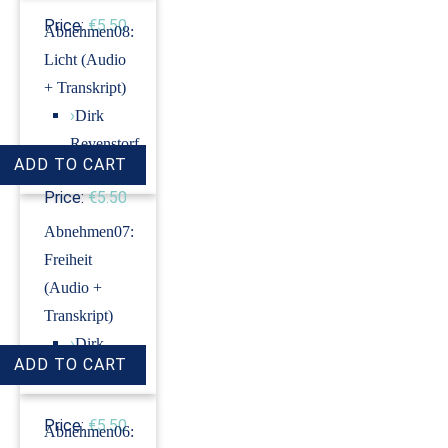
Price:
€5.50
Abnehmen08:
Licht (Audio
+ Transkript)
›
Dirk
Revenstorf
Price:
€5.50
Abnehmen07:
Freiheit
(Audio +
Transkript)
›
Dirk
Revenstorf
Price:
€5.50
Abnehmen06: