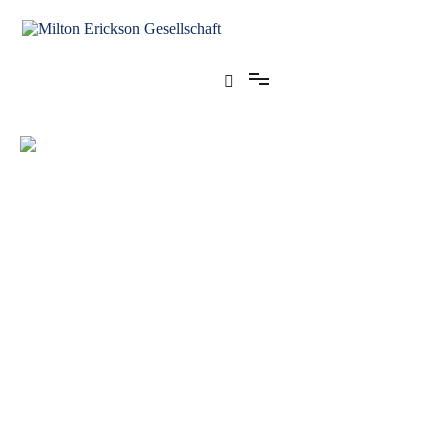
für klinische Hypnose – Regionalstelle Tübingen
Milton Erickson Gesellschaft