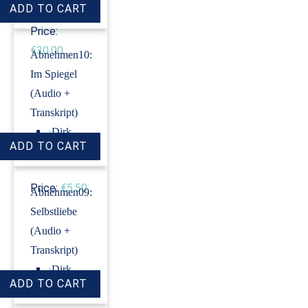
Price:
€30.00
Abnehmen10:
Im Spiegel
(Audio +
Transkript)
›
Dirk
Revenstorf
Price:
€5.50
Abnehmen09:
Selbstliebe
(Audio +
Transkript)
›
Dirk
Revenstorf