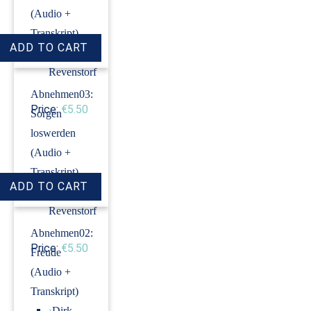
(Audio +
Transkript)
›
Dirk
Revenstorf
Abnehmen03:
Price:
€5.50
Sorgen
loswerden
(Audio +
Transkript)
›
Dirk
Revenstorf
Abnehmen02:
Price:
€5.50
Freude
(Audio +
Transkript)
›
Dirk