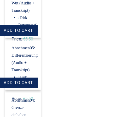
Wut (Audio +
Transkript)
›
Dirk
Revenstorf
Price:
€5.50
Abnehmen05:
Differenzierung
(Audio +
Transkript)
›
Dirk
Revenstorf
Price:
€5.50
Abnehmen04:
Grenzen
einhalten