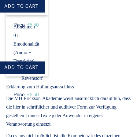
Revenstorf
Price:
€5.50
Abnehmen
01:
Emotionalität
(Audio +
Transkript)
›
Dirk
Revenstorf
Erklärung zum Haftungsausschluss
Price:
€5.50
Die MH Erickson-Akademie weist ausdrücklich darauf hin, dass
die hier in schriftlicher und auditiver Form zur Verfügung
gestellten Trance-Texte jeder Anwender in eigener
Verantwortung einsetzt.
Da es uns nicht möglich ist, die Kompetenz jedes einzelnen