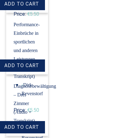
Price:
€5.50
Performance-
Einbrüche in
sportlichen
und anderen
Leistungen
(Audio +
Transkript)
›
Dirk
Diagnosebewältigung
Revenstorf
– Drei
Zimmer
Price:
€5.50
(Audio +
Transkript)
›
Dirk
Revenstorf