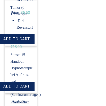
Tumor (6
Price:
€5.50
Transkripte)
›
Dirk
Revenstorf
Price:
€18.00
Sunset 15
Handout:
Hypnotherapie
bei Auftritts-
und
Prüfungsangst
(Seminarunterlagen)
›
Dirk
Paarkonflikt