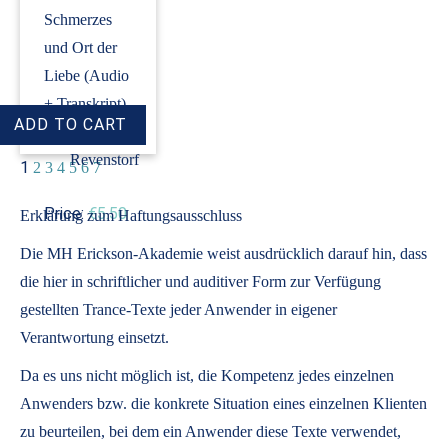
Schmerzes
und Ort der
Liebe (Audio
+ Transkript)
›
Dirk
Revenstorf
1
2
3
4
5
6
7
Price:
€5.50
Erklärung zum Haftungsausschluss
Die MH Erickson-Akademie weist ausdrücklich darauf hin, dass
die hier in schriftlicher und auditiver Form zur Verfügung
gestellten Trance-Texte jeder Anwender in eigener
Verantwortung einsetzt.
Da es uns nicht möglich ist, die Kompetenz jedes einzelnen
Anwenders bzw. die konkrete Situation eines einzelnen Klienten
zu beurteilen, bei dem ein Anwender diese Texte verwendet,