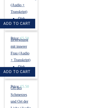
(Audio +
Transkript)
›
Dirk
Revenstorf
Price:
€5.50
Begegnung
mit innerer
Frau (Audio
+ Transkript)
›
Dirk
Revenstorf
Price:
€5.50
Ort des
Schmerzes
und Ort der