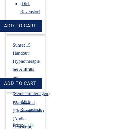
›
Dirk
Revenstorf
Price:
€18.00
Sunset 15
Handout:
Hypnotherapie
bei Auftritts-
und
Prüfungsangst
(Seminarunterlagen)
›
Dirk
Paarkonflikt
Revenstorf
(Einstreutechnik)
(Audio +
Price:
€3.00
Transkript,