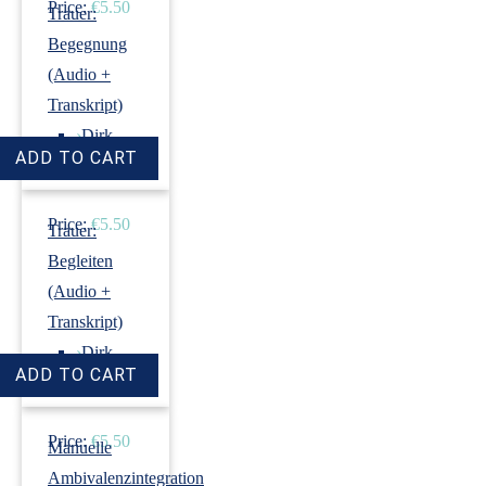
Price:
€5.50
Trauer:
Begegnung
(Audio +
Transkript)
›
Dirk
Revenstorf
Price:
€5.50
Trauer:
Begleiten
(Audio +
Transkript)
›
Dirk
Revenstorf
Price:
€5.50
Manuelle
Ambivalenzintegration