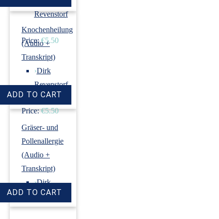
›
Dirk
Revenstorf
Knochenheilung
Price:
€5.50
(Audio +
Transkript)
›
Dirk
Revenstorf
Price:
€5.50
Gräser- und
Pollenallergie
(Audio +
Transkript)
›
Dirk
Revenstorf