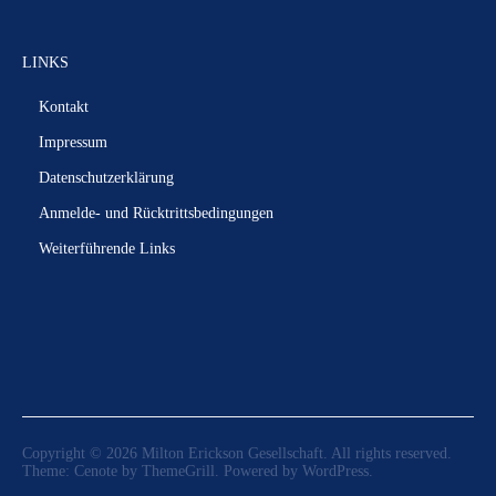
LINKS
Kontakt
Impressum
Datenschutzerklärung
Anmelde- und Rücktrittsbedingungen
Weiterführende Links
Copyright © 2026
Milton Erickson Gesellschaft
. All rights reserved.
Theme:
Cenote
by ThemeGrill. Powered by
WordPress
.