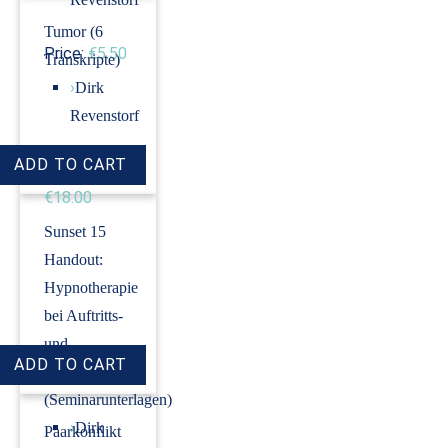
Tumor (6
Price:
€5.50
Transkripte)
›
Dirk
Revenstorf
Price:
€18.00
Sunset 15
Handout:
Hypnotherapie
bei Auftritts-
und
Prüfungsangst
(Seminarunterlagen)
›
Dirk
Paarkonflikt