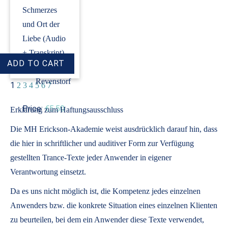
Schmerzes
und Ort der
Liebe (Audio
+ Transkript)
›
Dirk
Revenstorf
1
2
3
4
5
6
7
Price:
€5.50
Erklärung zum Haftungsausschluss
Die MH Erickson-Akademie weist ausdrücklich darauf hin, dass
die hier in schriftlicher und auditiver Form zur Verfügung
gestellten Trance-Texte jeder Anwender in eigener
Verantwortung einsetzt.
Da es uns nicht möglich ist, die Kompetenz jedes einzelnen
Anwenders bzw. die konkrete Situation eines einzelnen Klienten
zu beurteilen, bei dem ein Anwender diese Texte verwendet,