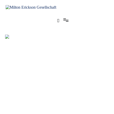
für klinische Hypnose – Regionalstelle Tübingen
Milton Erickson Gesellschaft