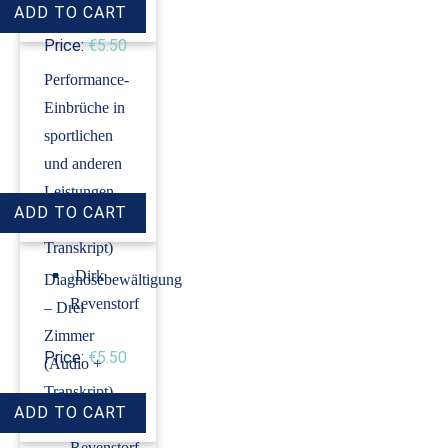
Price:
€5.50
Performance-
Einbrüche in
sportlichen
und anderen
Leistungen
(Audio +
Transkript)
›
Dirk
Diagnosebewältigung
Revenstorf
– Drei
Zimmer
Price:
€5.50
(Audio +
Transkript)
›
Dirk
Revenstorf