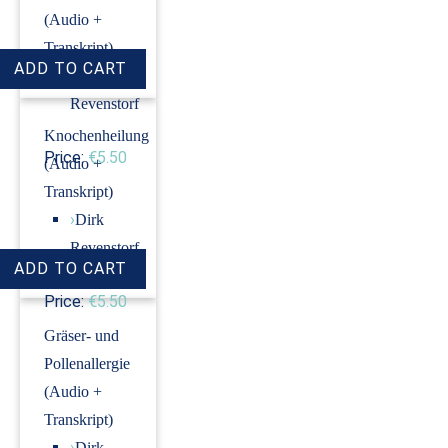
(Audio +
Transkript)
›
Dirk
Revenstorf
Knochenheilung
Price:
€5.50
(Audio +
Transkript)
›
Dirk
Revenstorf
Price:
€5.50
Gräser- und
Pollenallergie
(Audio +
Transkript)
›
Dirk