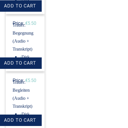
Revenstorf
Price:
€5.50
Trauer:
Begegnung
(Audio +
Transkript)
›
Dirk
Revenstorf
Price:
€5.50
Trauer:
Begleiten
(Audio +
Transkript)
›
Dirk
Revenstorf