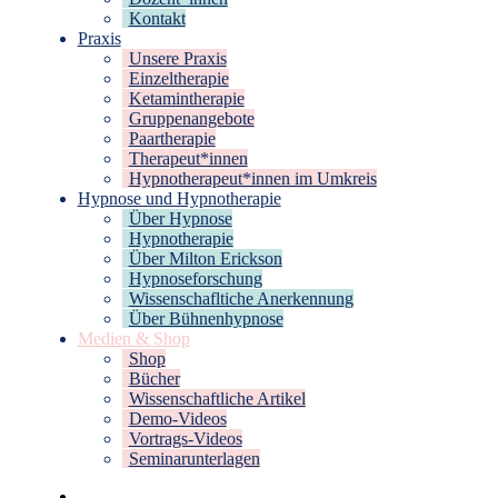
Kontakt
Praxis
Unsere Praxis
Einzeltherapie
Ketamintherapie
Gruppenangebote
Paartherapie
Therapeut*innen
Hypnotherapeut*innen im Umkreis
Hypnose und Hypnotherapie
Über Hypnose
Hypnotherapie
Über Milton Erickson
Hypnoseforschung
Wissenschafltiche Anerkennung
Über Bühnenhypnose
Medien & Shop
Shop
Bücher
Wissenschaftliche Artikel
Demo-Videos
Vortrags-Videos
Seminarunterlagen