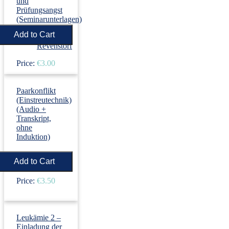
und
Prüfungsangst
(Seminarunterlagen)
›
Dirk
Revenstorf
Price:
€3.00
Paarkonflikt
(Einstreutechnik)
(Audio +
Transkript,
ohne
Induktion)
›
Dirk
Revenstorf
Price:
€3.50
Leukämie 2 –
Einladung der