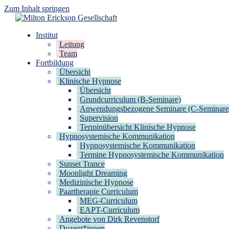
Zum Inhalt springen
Milton Erickson Gesellschaft
für klinische Hypnose – Regionalstelle Tübingen
Institut
Leitung
Team
Fortbildung
Übersicht
Klinische Hypnose
Übersicht
Grundcurriculum (B-Seminare)
Anwendungsbezogene Seminare (C-Seminare
Supervision
Terminübersicht Klinische Hypnose
Hypnosystemische Kommunikation
Hypnosystemische Kommunikation
Termine Hypnosystemische Kommunikation
Sunset Trance
Moonlight Dreaming
Medizinische Hypnose
Paartherapie Curriculum
MEG-Curriculum
EAPT-Curriculum
Angebote von Dirk Revenstorf
Dozent*innen