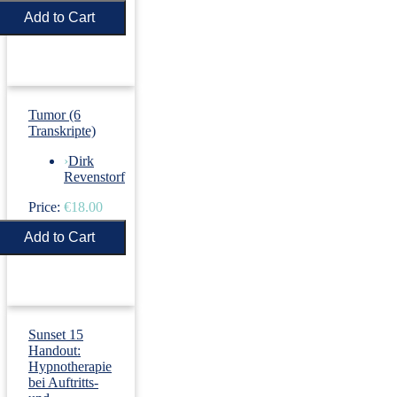
Price:
€5.50
Tumor (6
Transkripte)
›
Dirk
Revenstorf
Price:
€18.00
Sunset 15
Handout:
Hypnotherapie
bei Auftritts-