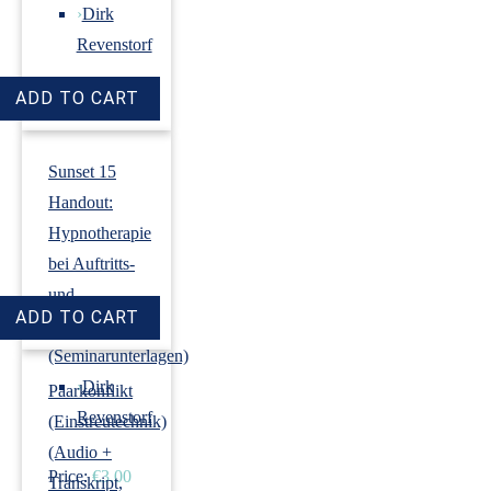
›
Dirk
Revenstorf
Price:
€18.00
Sunset 15
Handout:
Hypnotherapie
bei Auftritts-
und
Prüfungsangst
(Seminarunterlagen)
›
Dirk
Paarkonflikt
Revenstorf
(Einstreutechnik)
(Audio +
Price:
€3.00
Transkript,