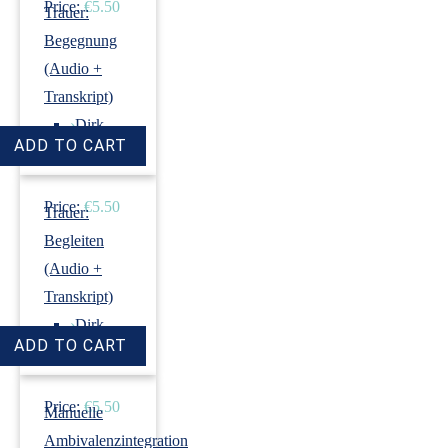
Price:
€5.50
Trauer:
Begegnung
(Audio +
Transkript)
›
Dirk
Revenstorf
Price:
€5.50
Trauer:
Begleiten
(Audio +
Transkript)
›
Dirk
Revenstorf
Price:
€5.50
Manuelle
Ambivalenzintegration