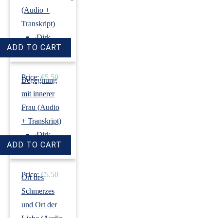
(Audio +
Transkript)
›
Dirk
Revenstorf
Price:
€5.50
Begegnung
mit innerer
Frau (Audio
+ Transkript)
›
Dirk
Revenstorf
Price:
€5.50
Ort des
Schmerzes
und Ort der