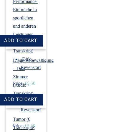
Performance-
Einbrüche in
sportlichen
und anderen
Leistungen
(Audio +
Transkript)
›
Dirk
Diagnosebewältigung
Revenstorf
– Drei
Zimmer
Price:
€5.50
(Audio +
Transkript)
›
Dirk
Revenstorf
Tumor (6
Price:
€5.50
Transkripte)