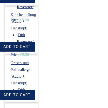
›
Dirk
Revenstorf
Knochenheilung
Price:
€5.50
(Audio +
Transkript)
›
Dirk
Revenstorf
Price:
€5.50
Gräser- und
Pollenallergie
(Audio +
Transkript)
›
Dirk
Revenstorf