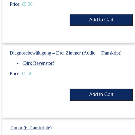
Price:
€5.50
Diagnosebewältigung – Drei Zimmer (Audio + Transkript)
›
Dirk Revenstorf
Price:
€5.50
Tumor (6 Transkripte)