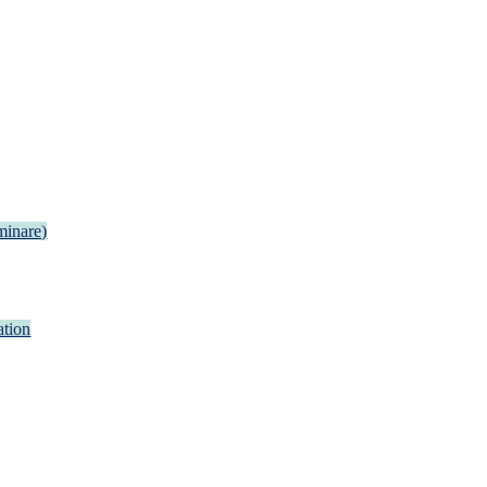
inare)
tion