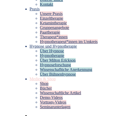
Kontakt
Praxis
Unsere Praxis
Einzeltherapie
Ketamintherapie
Gruppenangebote
Paartherapie
Therapeut*innen
Hypnotherapeut*innen im Umkreis
Hypnose und Hypnotherapie
Über Hypnose
Hypnotherapie
Über Milton Erickson
Hypnoseforschung
Wissenschafltiche Anerkennung
Über Bühnenhypnose
Medien & Shop
Shop
Bücher
Wissenschaftliche Artikel
Demo-Videos
Vortrags-Videos
Seminarunterlagen