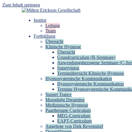
Zum Inhalt springen
Milton Erickson Gesellschaft
für klinische Hypnose – Regionalstelle Tübingen
Institut
Leitung
Team
Fortbildung
Übersicht
Klinische Hypnose
Übersicht
Grundcurriculum (B-Seminare)
Anwendungsbezogene Seminare (C-Sem
Supervision
Terminübersicht Klinische Hypnose
Hypnosystemische Kommunikation
Hypnosystemische Kommunikation
Termine Hypnosystemische Kommunika
Sunset Trance
Moonlight Dreaming
Medizinische Hypnose
Paartherapie Curriculum
MEG-Curriculum
EAPT-Curriculum
Angebote von Dirk Revenstorf
Dozent*innen