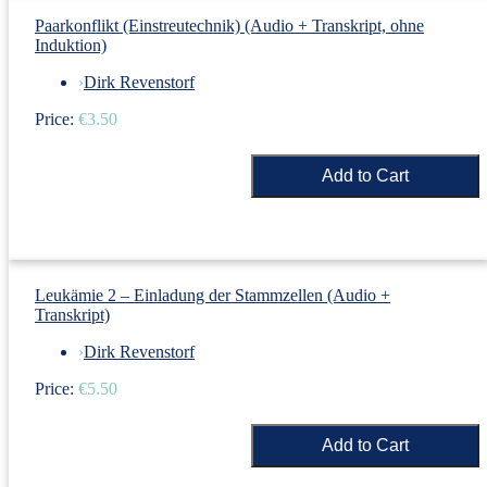
Paarkonflikt (Einstreutechnik) (Audio + Transkript, ohne
Induktion)
›
Dirk Revenstorf
Price:
€3.50
Leukämie 2 – Einladung der Stammzellen (Audio +
Transkript)
›
Dirk Revenstorf
Price:
€5.50