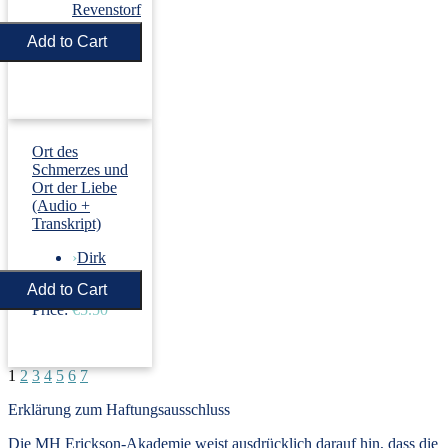
Revenstorf
Price:
€5.50
Ort des
Schmerzes und
Ort der Liebe
(Audio +
Transkript)
›
Dirk
Revenstorf
Price:
€5.50
1
2
3
4
5
6
7
Erklärung zum Haftungsausschluss
Die MH Erickson-Akademie weist ausdrücklich darauf hin, dass die