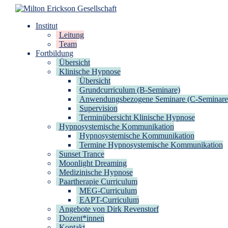
Zum
Inhalt
Milton Erickson Gesellschaft
für klinische Hypnose – Regionalstelle Tübingen
Institut
springen
Leitung
Team
Fortbildung
Übersicht
Klinische Hypnose
Übersicht
Grundcurriculum (B-Seminare)
Anwendungsbezogene Seminare (C-Seminare
Supervision
Terminübersicht Klinische Hypnose
Hypnosystemische Kommunikation
Hypnosystemische Kommunikation
Termine Hypnosystemische Kommunikation
Sunset Trance
Moonlight Dreaming
Medizinische Hypnose
Paartherapie Curriculum
MEG-Curriculum
EAPT-Curriculum
Angebote von Dirk Revenstorf
Dozent*innen
Kontakt