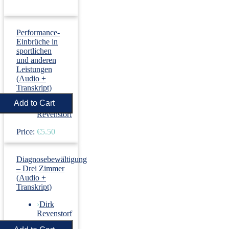
Performance-
Einbrüche in
sportlichen
und anderen
Leistungen
(Audio +
Transkript)
›
Dirk
Revenstorf
Price:
€5.50
Diagnosebewältigung
– Drei Zimmer
(Audio +
Transkript)
›
Dirk
Revenstorf