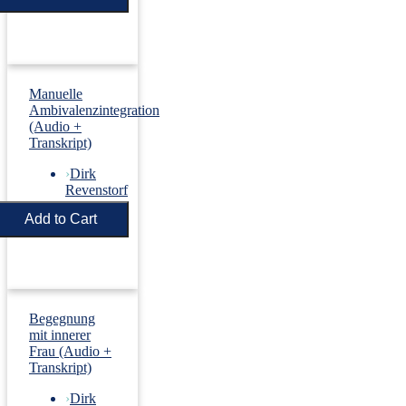
Manuelle
Ambivalenzintegration
(Audio +
Transkript)
›
Dirk
Revenstorf
Price:
€5.50
Begegnung
mit innerer
Frau (Audio +
Transkript)
›
Dirk