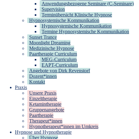
Anwendungsbezogene Seminare (C-Seminare)
Supervision
Terminübersicht Klinische Hypnose
Hypnosystemische Kommunikation
Hypnosystemische Kommunikation
Termine Hypnosystemische Kommunikation
Sunset Trance
Moonlight Dreaming
Medizinische Hypnose
Paartherapie Curriculum
MEG-Curriculum
EAPT-Curriculum
Angebote von Dirk Revenstorf
Dozent*innen
Kontakt
Praxis
Unsere Praxis
Einzeltherapie
Ketamintherapie
Gruppenangebote
Paartherapie
Therapeut*innen
Hypnotherapeut*innen im Umkreis
Hypnose und Hypnotherapie
Über Hypnose