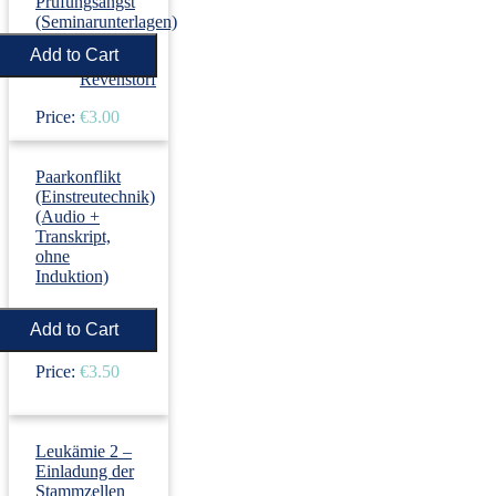
Prüfungsangst
(Seminarunterlagen)
›
Dirk
Revenstorf
Price:
€3.00
Paarkonflikt
(Einstreutechnik)
(Audio +
Transkript,
ohne
Induktion)
›
Dirk
Revenstorf
Price:
€3.50
Leukämie 2 –
Einladung der
Stammzellen