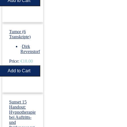
Price:
€5.50
Tumor (6
Transkripte)
›
Dirk
Revenstorf
Price:
€18.00
Sunset 15
Handout:
Hypnotherapie
bei Auftritts-
und