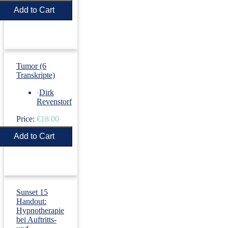
Price:
€5.50
Tumor (6
Transkripte)
›
Dirk
Revenstorf
Price:
€18.00
Sunset 15
Handout:
Hypnotherapie
bei Auftritts-