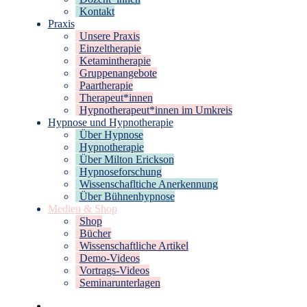
Kontakt
Praxis
Unsere Praxis
Einzeltherapie
Ketamintherapie
Gruppenangebote
Paartherapie
Therapeut*innen
Hypnotherapeut*innen im Umkreis
Hypnose und Hypnotherapie
Über Hypnose
Hypnotherapie
Über Milton Erickson
Hypnoseforschung
Wissenschafltiche Anerkennung
Über Bühnenhypnose
Medien & Shop
Shop
Bücher
Wissenschaftliche Artikel
Demo-Videos
Vortrags-Videos
Seminarunterlagen