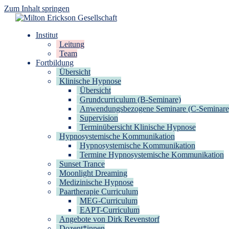
Zum Inhalt springen
Milton Erickson Gesellschaft
für klinische Hypnose – Regionalstelle Tübingen
Institut
Leitung
Team
Fortbildung
Übersicht
Klinische Hypnose
Übersicht
Grundcurriculum (B-Seminare)
Anwendungsbezogene Seminare (C-Seminare
Supervision
Terminübersicht Klinische Hypnose
Hypnosystemische Kommunikation
Hypnosystemische Kommunikation
Termine Hypnosystemische Kommunikation
Sunset Trance
Moonlight Dreaming
Medizinische Hypnose
Paartherapie Curriculum
MEG-Curriculum
EAPT-Curriculum
Angebote von Dirk Revenstorf
Dozent*innen