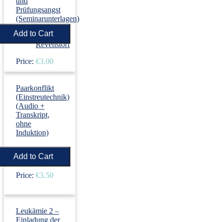
und
Prüfungsangst
(Seminarunterlagen)
›
Dirk
Revenstorf
Price:
€3.00
Paarkonflikt
(Einstreutechnik)
(Audio +
Transkript,
ohne
Induktion)
›
Dirk
Revenstorf
Price:
€3.50
Leukämie 2 –
Einladung der