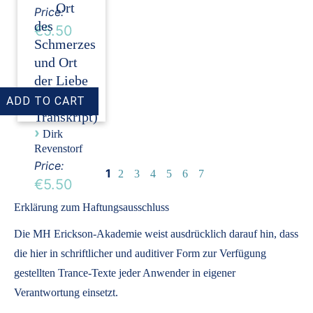
Ort
Price:
des
€5.50
Schmerzes
und Ort
der Liebe
(Audio +
Transkript)
›
Dirk
Revenstorf
Price:
1
2
3
4
5
6
7
€5.50
Erklärung zum Haftungsausschluss
Die MH Erickson-Akademie weist ausdrücklich darauf hin, dass
die hier in schriftlicher und auditiver Form zur Verfügung
gestellten Trance-Texte jeder Anwender in eigener
Verantwortung einsetzt.