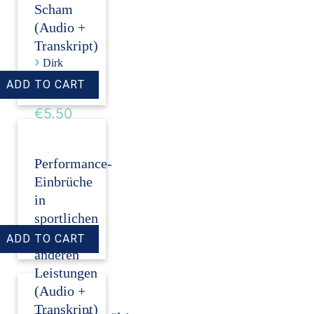
Scham
(Audio +
Transkript)
›
Dirk
Revenstorf
Price:
€5.50
Performance-
Einbrüche
in
sportlichen
und
anderen
Leistungen
(Audio +
Transkript)