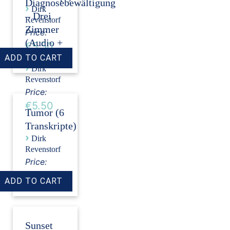
Diagnosebewältigung
›
Dirk
– Drei
Revenstorf
Zimmer
Price:
(Audio +
€5.50
Transkript)
›
Dirk
Revenstorf
Price:
€5.50
Tumor (6
Transkripte)
›
Dirk
Revenstorf
Price:
€18.00
Sunset