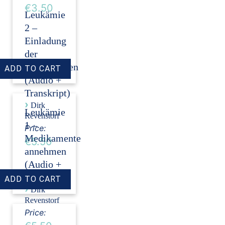
€3.50
Leukämie
2 –
Einladung
der
Stammzellen
(Audio +
Transkript)
›
Dirk
Leukämie
Revenstorf
1 –
Price:
Medikamente
€5.50
annehmen
(Audio +
Transkript)
›
Dirk
Revenstorf
Price: