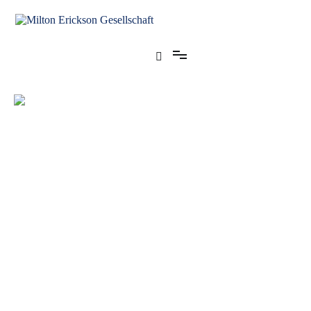
für klinische Hypnose – Regionalstelle Tübingen
Milton Erickson Gesellschaft