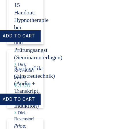
15
Handout:
Hypnotherapie
bei
Auftritts-
und
Prüfungsangst
(Seminarunterlagen)
›
Dirk
Paarkonflikt
Revenstorf
(Einstreutechnik)
Price:
(Audio +
€3.00
Transkript,
ohne
Induktion)
›
Dirk
Revenstorf
Price: