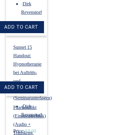
›
Dirk
Revenstorf
Price:
€18.00
Sunset 15
Handout:
Hypnotherapie
bei Auftritts-
und
Prüfungsangst
(Seminarunterlagen)
›
Dirk
Paarkonflikt
Revenstorf
(Einstreutechnik)
(Audio +
Price:
€3.00
Transkript,