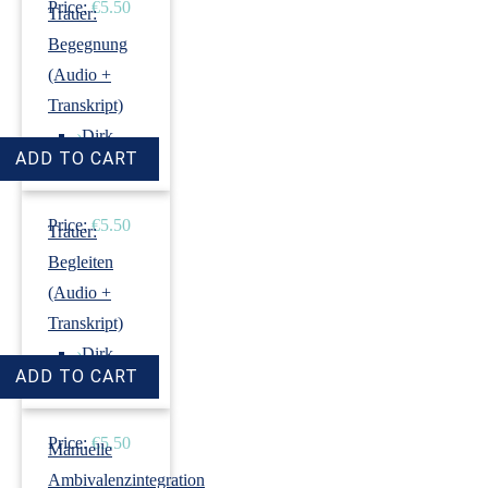
Price:
€5.50
Trauer:
Begegnung
(Audio +
Transkript)
›
Dirk
Revenstorf
Price:
€5.50
Trauer:
Begleiten
(Audio +
Transkript)
›
Dirk
Revenstorf
Price:
€5.50
Manuelle
Ambivalenzintegration