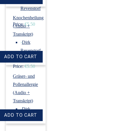
›
Dirk
Revenstorf
Knochenheilung
Price:
€5.50
(Audio +
Transkript)
›
Dirk
Revenstorf
Price:
€5.50
Gräser- und
Pollenallergie
(Audio +
Transkript)
›
Dirk
Revenstorf