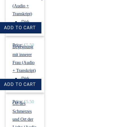
(Audio +
Transkript)
›
Dirk
Revenstorf
Price:
€5.50
Begegnung
mit innerer
Frau (Audio
+ Transkript)
›
Dirk
Revenstorf
Price:
€5.50
Ort des
Schmerzes
und Ort der