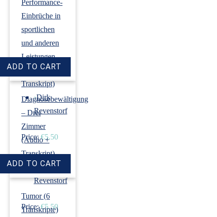
Performance-
Einbrüche in
sportlichen
und anderen
Leistungen
(Audio +
Transkript)
›
Dirk
Diagnosebewältigung
Revenstorf
– Drei
Zimmer
Price:
€5.50
(Audio +
Transkript)
›
Dirk
Revenstorf
Tumor (6
Price:
€5.50
Transkripte)