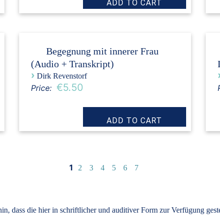
Begegnung mit innerer Frau
(Audio + Transkript)
›
Dirk Revenstorf
€5.50
Price:
1
2
3
4
5
6
7
, dass die hier in schriftlicher und auditiver Form zur Verfügung ges