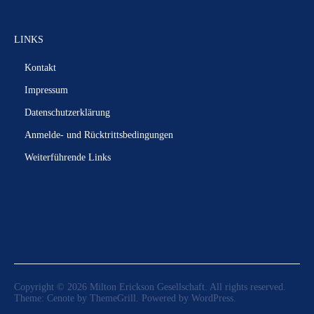
LINKS
Kontakt
Impressum
Datenschutzerklärung
Anmelde- und Rücktrittsbedingungen
Weiterführende Links
Copyright © 2026
Milton Erickson Gesellschaft
. All rights reserved.
Theme:
Cenote
by ThemeGrill. Powered by
WordPress
.