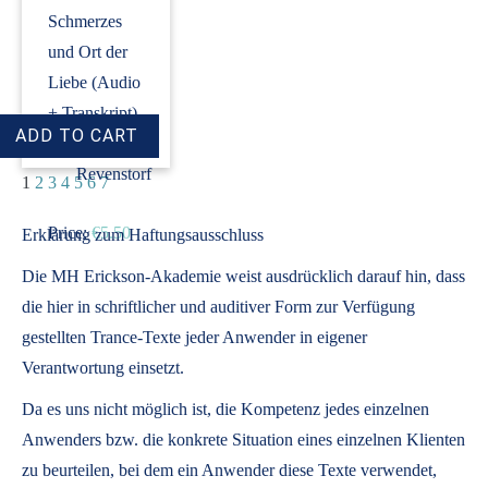
Schmerzes
und Ort der
Liebe (Audio
+ Transkript)
›
Dirk
Revenstorf
1
2
3
4
5
6
7
Price:
€5.50
Erklärung zum Haftungsausschluss
Die MH Erickson-Akademie weist ausdrücklich darauf hin, dass
die hier in schriftlicher und auditiver Form zur Verfügung
gestellten Trance-Texte jeder Anwender in eigener
Verantwortung einsetzt.
Da es uns nicht möglich ist, die Kompetenz jedes einzelnen
Anwenders bzw. die konkrete Situation eines einzelnen Klienten
zu beurteilen, bei dem ein Anwender diese Texte verwendet,