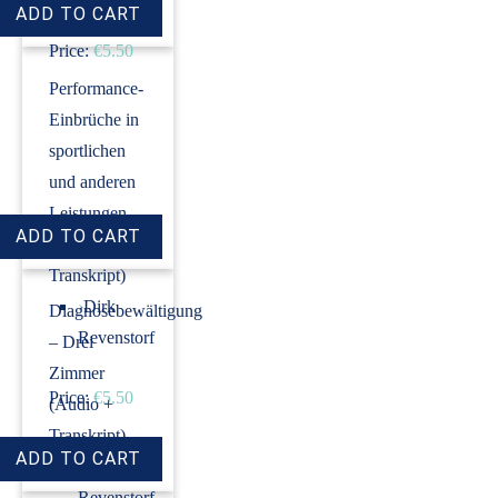
Price:
€5.50
Performance-
Einbrüche in
sportlichen
und anderen
Leistungen
(Audio +
Transkript)
›
Dirk
Diagnosebewältigung
Revenstorf
– Drei
Zimmer
Price:
€5.50
(Audio +
Transkript)
›
Dirk
Revenstorf