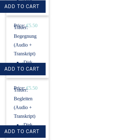
Revenstorf
Price:
€5.50
Trauer:
Begegnung
(Audio +
Transkript)
›
Dirk
Revenstorf
Price:
€5.50
Trauer:
Begleiten
(Audio +
Transkript)
›
Dirk
Revenstorf