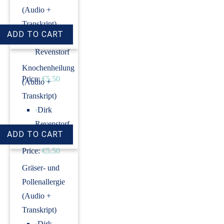
(Audio +
Transkript)
›
Dirk
Revenstorf
Knochenheilung
Price:
€5.50
(Audio +
Transkript)
›
Dirk
Revenstorf
Price:
€5.50
Gräser- und
Pollenallergie
(Audio +
Transkript)
›
Dirk