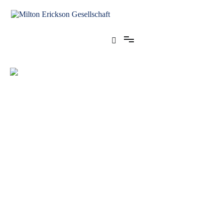
für klinische Hypnose – Regionalstelle Tübingen
Milton Erickson Gesellschaft