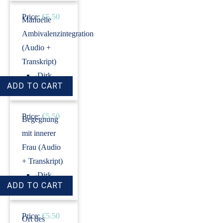
Price:
€5.50
Manuelle
Ambivalenzintegration
(Audio +
Transkript)
›
Dirk
Revenstorf
Price:
€5.50
Begegnung
mit innerer
Frau (Audio
+ Transkript)
›
Dirk
Revenstorf
Price:
€5.50
Ort des