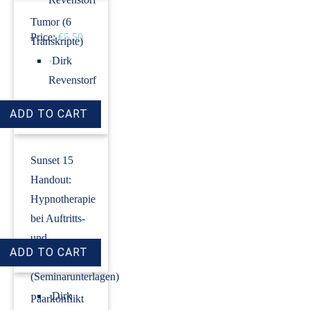
Tumor (6
Price:
€5.50
Transkripte)
›
Dirk
Revenstorf
Price:
€18.00
Sunset 15
Handout:
Hypnotherapie
bei Auftritts-
und
Prüfungsangst
(Seminarunterlagen)
›
Dirk
Paarkonflikt