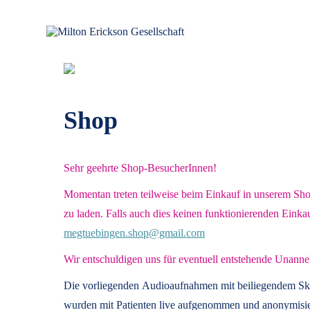
Zum
Inhalt
springen
für klinische Hypnose – Regionalstelle Tübingen
Milton Erickson Gesellschaft
Shop
Sehr geehrte Shop-BesucherInnen!
Momentan treten teilweise beim Einkauf in unserem Shop 
zu laden. Falls auch dies keinen funktionierenden Einka
megtuebingen.shop@gmail.com
Wir entschuldigen uns für eventuell entstehende Unanne
Die vorliegenden
Audioaufnahmen mit beiliegendem Sk
wurden mit Patienten live aufgenommen und anonymisier