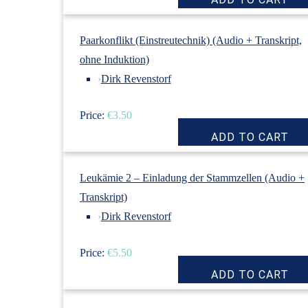
Paarkonflikt (Einstreutechnik) (Audio + Transkript,
ohne Induktion)
›
Dirk Revenstorf
Price:
€3.50
Leukämie 2 – Einladung der Stammzellen (Audio +
Transkript)
›
Dirk Revenstorf
Price:
€5.50