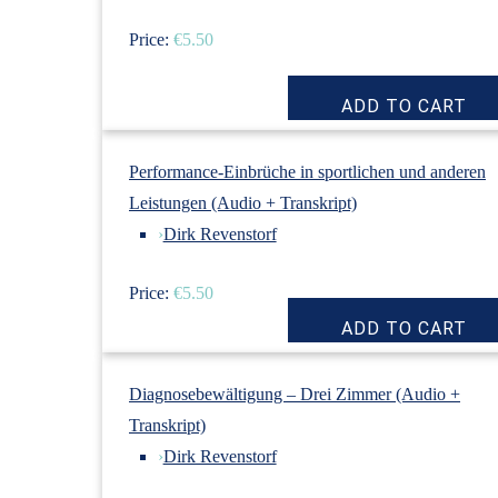
Price:
€5.50
Performance-Einbrüche in sportlichen und anderen
Leistungen (Audio + Transkript)
›
Dirk Revenstorf
Price:
€5.50
Diagnosebewältigung – Drei Zimmer (Audio +
Transkript)
›
Dirk Revenstorf