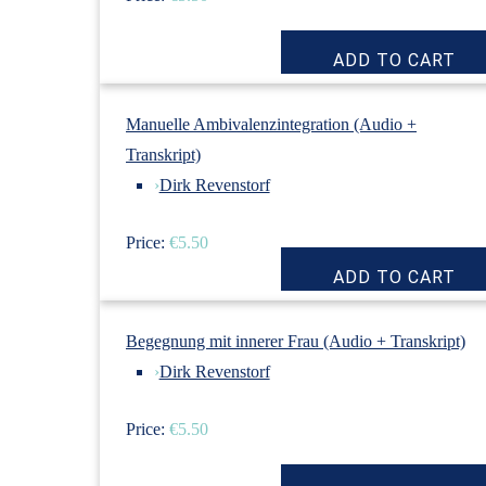
Manuelle Ambivalenzintegration (Audio +
Transkript)
›
Dirk Revenstorf
Price:
€5.50
Begegnung mit innerer Frau (Audio + Transkript)
›
Dirk Revenstorf
Price:
€5.50