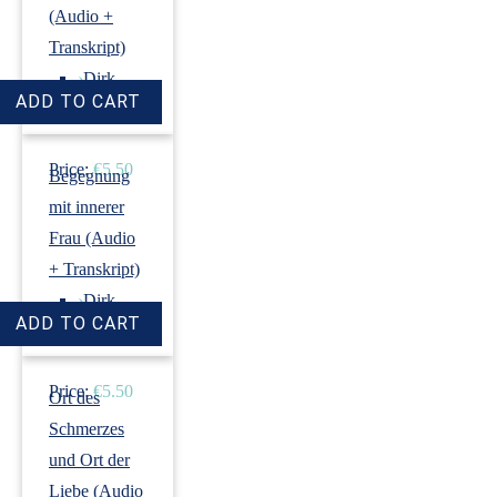
(Audio +
Transkript)
›
Dirk
Revenstorf
Price:
€5.50
Begegnung
mit innerer
Frau (Audio
+ Transkript)
›
Dirk
Revenstorf
Price:
€5.50
Ort des
Schmerzes
und Ort der
Liebe (Audio