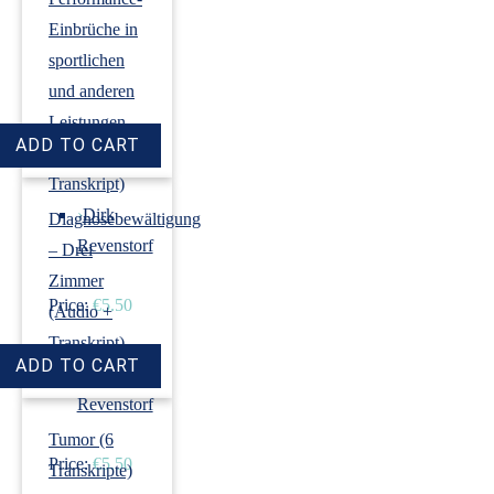
Einbrüche in
sportlichen
und anderen
Leistungen
(Audio +
Transkript)
›
Dirk
Diagnosebewältigung
Revenstorf
– Drei
Zimmer
Price:
€5.50
(Audio +
Transkript)
›
Dirk
Revenstorf
Tumor (6
Price:
€5.50
Transkripte)