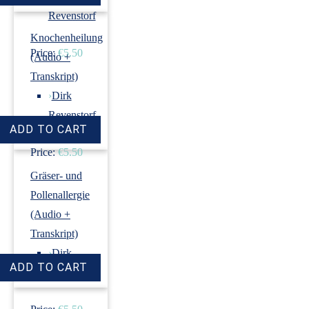
Revenstorf
Knochenheilung
Price:
€5.50
(Audio +
Transkript)
›
Dirk
Revenstorf
Price:
€5.50
Gräser- und
Pollenallergie
(Audio +
Transkript)
›
Dirk
Revenstorf