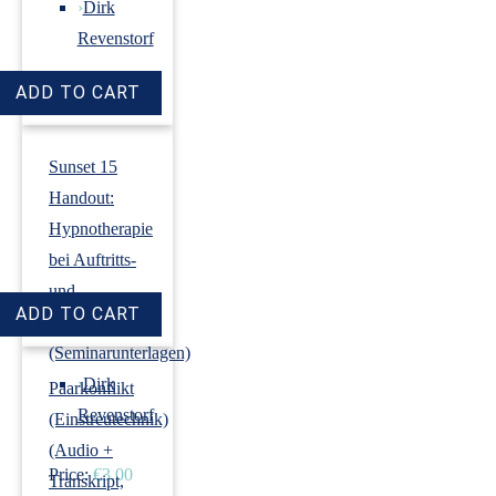
›
Dirk
Revenstorf
Price:
€18.00
Sunset 15
Handout:
Hypnotherapie
bei Auftritts-
und
Prüfungsangst
(Seminarunterlagen)
›
Dirk
Paarkonflikt
Revenstorf
(Einstreutechnik)
(Audio +
Price:
€3.00
Transkript,