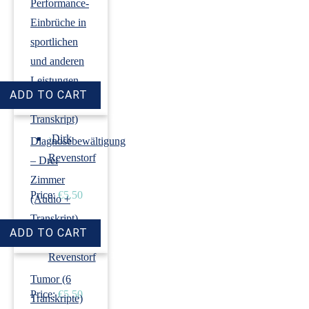
Performance-
Einbrüche in
sportlichen
und anderen
Leistungen
(Audio +
Transkript)
›
Dirk
Diagnosebewältigung
Revenstorf
– Drei
Zimmer
Price:
€5.50
(Audio +
Transkript)
›
Dirk
Revenstorf
Tumor (6
Price:
€5.50
Transkripte)