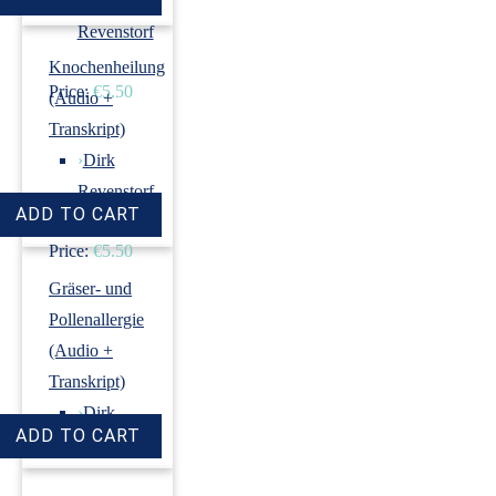
›
Dirk
Revenstorf
Knochenheilung
Price:
€5.50
(Audio +
Transkript)
›
Dirk
Revenstorf
Price:
€5.50
Gräser- und
Pollenallergie
(Audio +
Transkript)
›
Dirk
Revenstorf