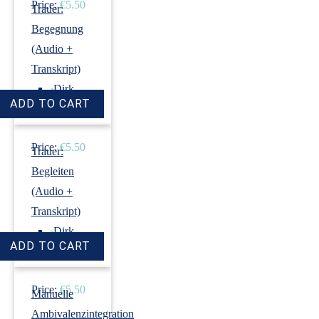
Price:
€5.50
Trauer:
Begegnung
(Audio +
Transkript)
›
Dirk
Revenstorf
Price:
€5.50
Trauer:
Begleiten
(Audio +
Transkript)
›
Dirk
Revenstorf
Price:
€5.50
Manuelle
Ambivalenzintegration