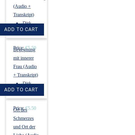
(Audio +
Transkript)
›
Dirk
Revenstorf
Price:
€5.50
Begegnung
mit innerer
Frau (Audio
+ Transkript)
›
Dirk
Revenstorf
Price:
€5.50
Ort des
Schmerzes
und Ort der