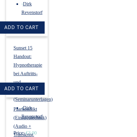
›
Dirk
Revenstorf
Price:
€18.00
Sunset 15
Handout:
Hypnotherapie
bei Auftritts-
und
Prüfungsangst
(Seminarunterlagen)
›
Dirk
Paarkonflikt
Revenstorf
(Einstreutechnik)
(Audio +
Price:
€3.00
Transkript,