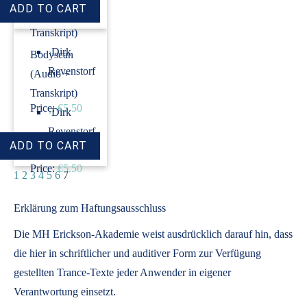
(Audio +
Transkript)
›
Dirk
Bodyscan
Revenstorf
(Audio +
Transkript)
Price:
€5.50
›
Dirk
Revenstorf
Price:
€5.50
1
2
3
4
5
6
7
Erklärung zum Haftungsausschluss
Die MH Erickson-Akademie weist ausdrücklich darauf hin, dass
die hier in schriftlicher und auditiver Form zur Verfügung
gestellten Trance-Texte jeder Anwender in eigener
Verantwortung einsetzt.