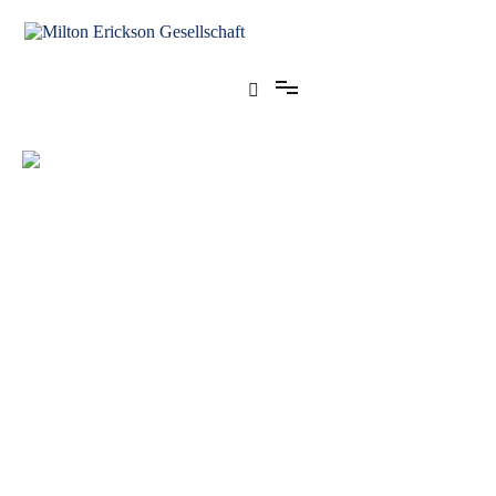
für klinische Hypnose – Regionalstelle Tübingen
Milton Erickson Gesellschaft