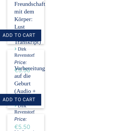
Freundschaft
mit dem
Körper:
Lust
(Audio +
Transkript)
›
Dirk
Revenstorf
Price:
Vorbereitung
€5.50
auf die
Geburt
(Audio +
Transkript)
›
Dirk
Revenstorf
Price:
€5.50