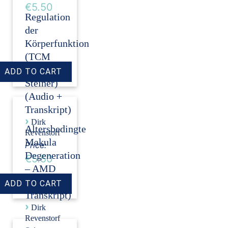
€5.50
Regulation
der
Körperfunktion
(TCM
nach S.
Steiner)
(Audio +
Transkript)
›
Dirk
Altersbedingte
Revenstorf
Makula
Price:
Degeneration
€5.50
– AMD
(Audio +
Transkript)
›
Dirk
Revenstorf