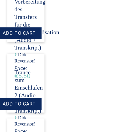
Vorbereitung
des
Transfers
für die
Invitrofertilisation
(Audio +
Transkript)
›
Dirk
Revenstorf
Price:
Trance
€5.50
zum
Einschlafen
2 (Audio
+
Transkript)
›
Dirk
Revenstorf
Price: