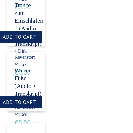
Trance
€5.50
zum
Einschlafen
1 (Audio
+
Transkript)
›
Dirk
Revenstorf
Price:
Warme
€5.50
Füße
(Audio +
Transkript)
›
Dirk
Revenstorf
Price:
€5.50