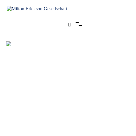
für klinische Hypnose – Regionalstelle Tübingen
Milton Erickson Gesellschaft