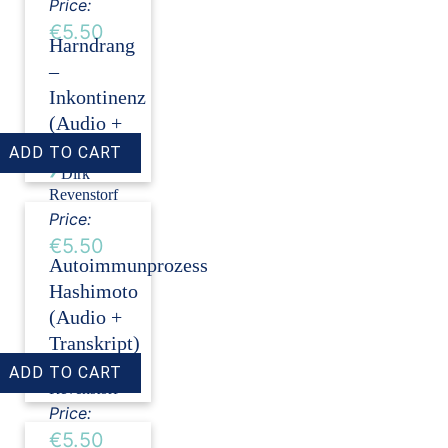
Price:
€5.50
Harndrang
–
Inkontinenz
(Audio +
Transkript)
›
Dirk
Revenstorf
Price:
€5.50
Autoimmunprozess
Hashimoto
(Audio +
Transkript)
›
Dirk
Revenstorf
Price:
€5.50