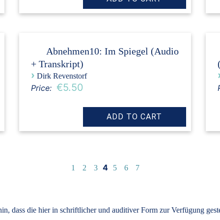
Abnehmen10: Im Spiegel (Audio
+ Transkript)
›
Dirk Revenstorf
€5.50
Price:
4
1
2
3
5
6
7
, dass die hier in schriftlicher und auditiver Form zur Verfügung ges