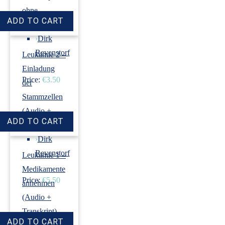
ohne
Induktion)
›
Dirk
Revenstorf
Leukämie 2 –
Einladung
Price:
€3.50
der
Stammzellen
(Audio +
Transkript)
›
Dirk
Revenstorf
Leukämie 1 –
Medikamente
Price:
€5.50
annehmen
(Audio +
Transkript)