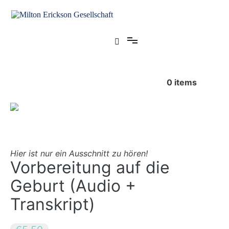
Zum
Inhalt
springen
für klinische Hypnose – Regionalstelle Tübingen
Milton Erickson Gesellschaft
0
items
Hier ist nur ein Ausschnitt zu hören!
Vorbereitung auf die
Geburt (Audio +
Transkript)