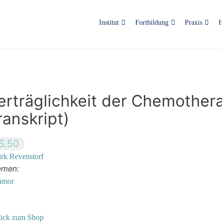
Institut
Fortbildung
Praxis
H
erträglichkeit der Chemother
ranskript)
5.50
rk Revenstorf
emen:
umor
ück zum Shop