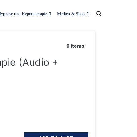
ypnose und Hypnotherapie
Medien & Shop
0
items
apie (Audio +