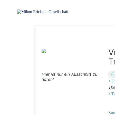
Zum
Inhalt
springen
für klinische Hypnose – Regionalstelle Tübingen
Milton Erickson Gesellschaft
V
T
€
Hier ist nur ein Ausschnitt zu
hören!
›
Di
Th
›
T
Zur