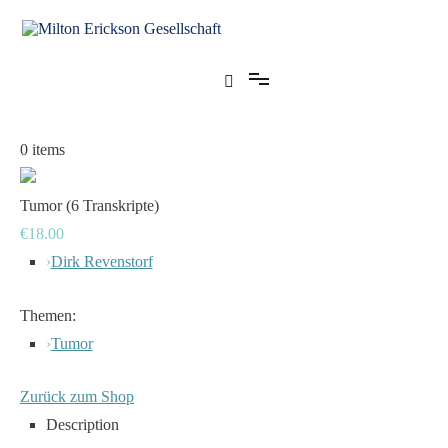
Zum
Inhalt
springen
für klinische Hypnose – Regionalstelle Tübingen
Milton Erickson Gesellschaft
0
items
Tumor (6 Transkripte)
€18.00
›
Dirk Revenstorf
Themen:
›
Tumor
Zurück zum Shop
Description