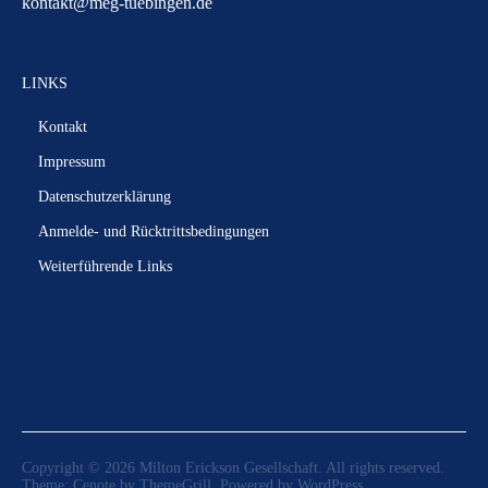
kontakt@meg-tuebingen.de
LINKS
Kontakt
Impressum
Datenschutzerklärung
Anmelde- und Rücktrittsbedingungen
Weiterführende Links
Copyright © 2026
Milton Erickson Gesellschaft
. All rights reserved.
Theme:
Cenote
by ThemeGrill. Powered by
WordPress
.