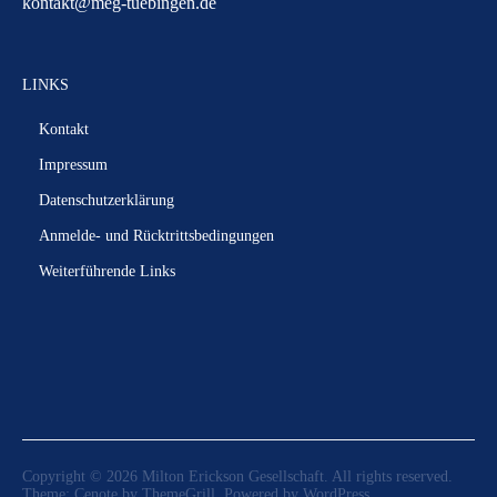
kontakt@meg-tuebingen.de
LINKS
Kontakt
Impressum
Datenschutzerklärung
Anmelde- und Rücktrittsbedingungen
Weiterführende Links
Copyright © 2026
Milton Erickson Gesellschaft
. All rights reserved.
Theme:
Cenote
by ThemeGrill. Powered by
WordPress
.