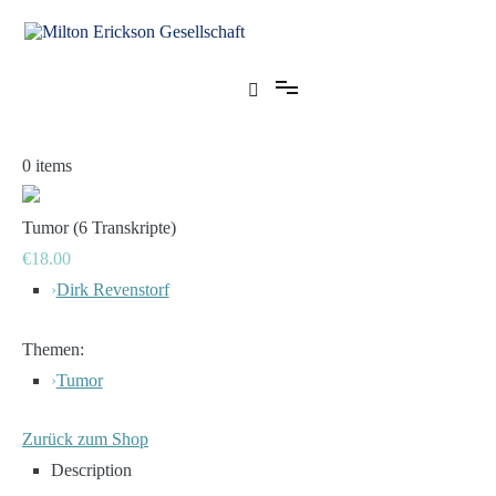
Zum
Inhalt
springen
für klinische Hypnose – Regionalstelle Tübingen
Milton Erickson Gesellschaft
0
items
Tumor (6 Transkripte)
€18.00
›
Dirk Revenstorf
Themen:
›
Tumor
Zurück zum Shop
Description