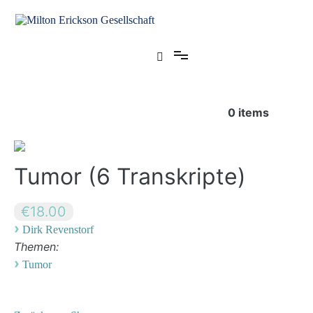
Zum
Inhalt
springen
für klinische Hypnose – Regionalstelle Tübingen
Milton Erickson Gesellschaft
0
items
Tumor (6 Transkripte)
€18.00
›
Dirk Revenstorf
Themen:
›
Tumor