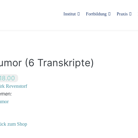
Institut
Fortbildung
Praxis
umor (6 Transkripte)
18.00
rk Revenstorf
emen:
umor
ück zum Shop