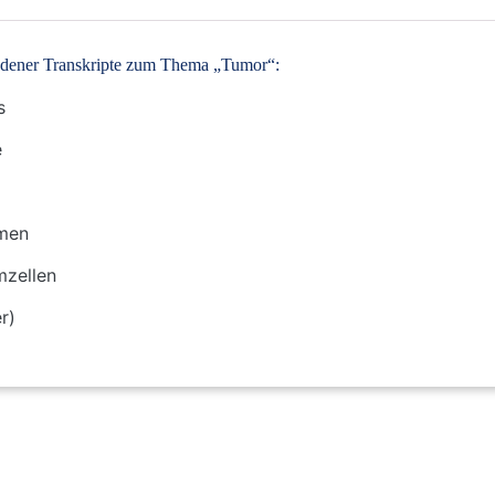
iedener Transkripte zum Thema „Tumor“:
s
e
men
mzellen
r)