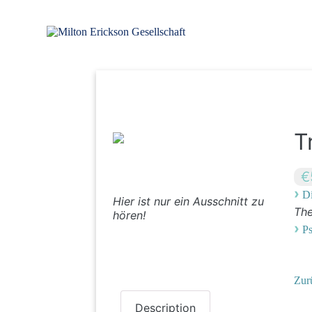
Zum
Inhalt
springen
für klinische Hypnose – Regionalstelle Tübingen
Milton Erickson Gesellschaft
T
€
›
Di
Hier ist nur ein Ausschnitt zu
Th
hören!
›
P
Zur
Description