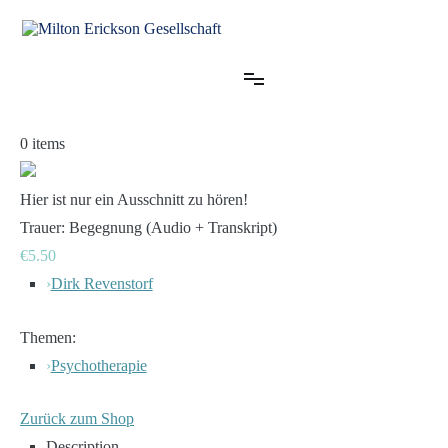
Zum
Inhalt
springen
für klinische Hypnose – Regionalstelle Tübingen
Milton Erickson Gesellschaft
0
items
Hier ist nur ein Ausschnitt zu hören!
Trauer: Begegnung (Audio + Transkript)
€5.50
›
Dirk Revenstorf
Themen:
›
Psychotherapie
Zurück zum Shop
Description