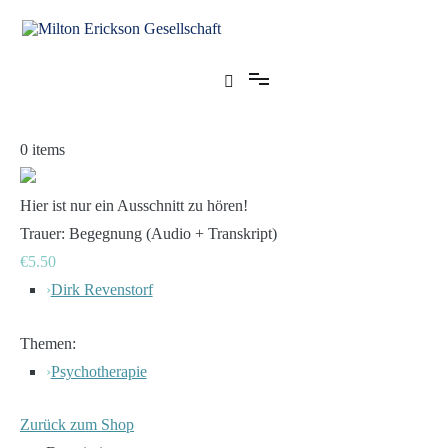
Zum
Inhalt
springen
für klinische Hypnose – Regionalstelle Tübingen
Milton Erickson Gesellschaft
0
items
Hier ist nur ein Ausschnitt zu hören!
Trauer: Begegnung (Audio + Transkript)
€5.50
›
Dirk Revenstorf
Themen:
›
Psychotherapie
Zurück zum Shop