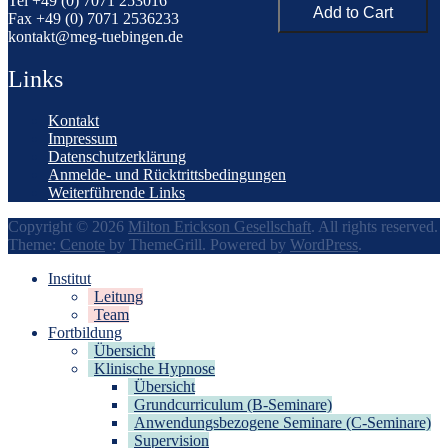
Tel +49 (0) 7071 253016
Fax +49 (0) 7071 2536233
kontakt@meg-tuebingen.de
Links
Kontakt
Impressum
Datenschutzerklärung
Anmelde- und Rücktrittsbedingungen
Weiterführende Links
Copyright © 2026
Milton Erickson Gesellschaft
. All rights reserved.
Theme:
Cenote
by ThemeGrill. Powered by
WordPress
.
Institut
Leitung
Team
Fortbildung
Übersicht
Klinische Hypnose
Übersicht
Grundcurriculum (B-Seminare)
Anwendungsbezogene Seminare (C-Seminare)
Supervision