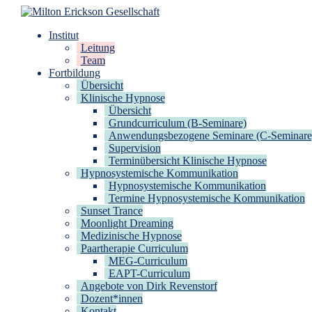
Zum
Inhalt
Milton Erickson Gesellschaft
für klinische Hypnose – Regionalstelle Tübingen
Institut
springen
Leitung
Team
Fortbildung
Übersicht
Klinische Hypnose
Übersicht
Grundcurriculum (B-Seminare)
Anwendungsbezogene Seminare (C-Seminare
Supervision
Terminübersicht Klinische Hypnose
Hypnosystemische Kommunikation
Hypnosystemische Kommunikation
Termine Hypnosystemische Kommunikation
Sunset Trance
Moonlight Dreaming
Medizinische Hypnose
Paartherapie Curriculum
MEG-Curriculum
EAPT-Curriculum
Angebote von Dirk Revenstorf
Dozent*innen
Kontakt