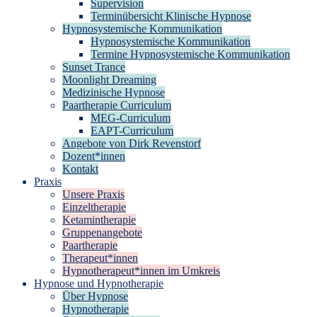
Supervision
Terminübersicht Klinische Hypnose
Hypnosystemische Kommunikation
Hypnosystemische Kommunikation
Termine Hypnosystemische Kommunikation
Sunset Trance
Moonlight Dreaming
Medizinische Hypnose
Paartherapie Curriculum
MEG-Curriculum
EAPT-Curriculum
Angebote von Dirk Revenstorf
Dozent*innen
Kontakt
Praxis
Unsere Praxis
Einzeltherapie
Ketamintherapie
Gruppenangebote
Paartherapie
Therapeut*innen
Hypnotherapeut*innen im Umkreis
Hypnose und Hypnotherapie
Über Hypnose
Hypnotherapie