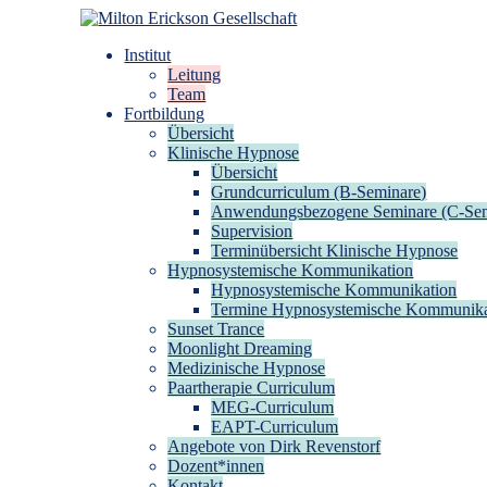
Zum
Inhalt
Milton Erickson Gesellschaft
für klinische Hypnose – Regionalstelle Tübingen
Institut
springen
Leitung
Team
Fortbildung
Übersicht
Klinische Hypnose
Übersicht
Grundcurriculum (B-Seminare)
Anwendungsbezogene Seminare (C-Sem
Supervision
Terminübersicht Klinische Hypnose
Hypnosystemische Kommunikation
Hypnosystemische Kommunikation
Termine Hypnosystemische Kommunika
Sunset Trance
Moonlight Dreaming
Medizinische Hypnose
Paartherapie Curriculum
MEG-Curriculum
EAPT-Curriculum
Angebote von Dirk Revenstorf
Dozent*innen
Kontakt