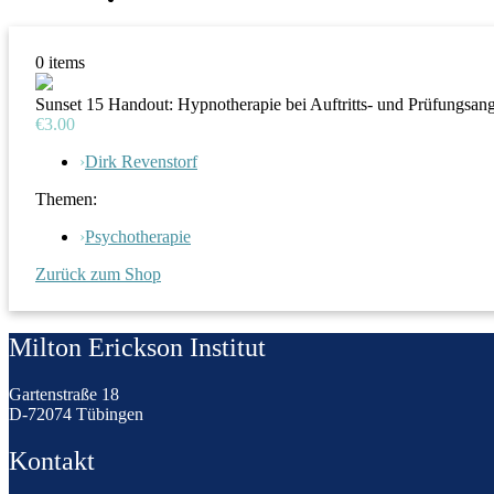
0
items
Sunset 15 Handout: Hypnotherapie bei Auftritts- und Prüfungsang
€3.00
›
Dirk Revenstorf
Themen:
›
Psychotherapie
Zurück zum Shop
Milton Erickson Institut
Gartenstraße 18
D-72074 Tübingen
Kontakt