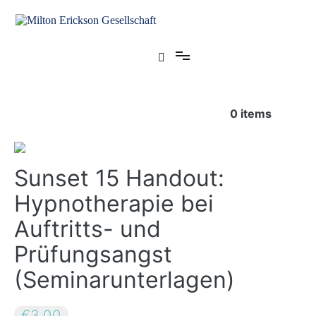
Zum
Inhalt
springen
für klinische Hypnose – Regionalstelle Tübingen
Milton Erickson Gesellschaft
0
items
Sunset 15 Handout:
Hypnotherapie bei
Auftritts- und
Prüfungsangst
(Seminarunterlagen)
€3.00