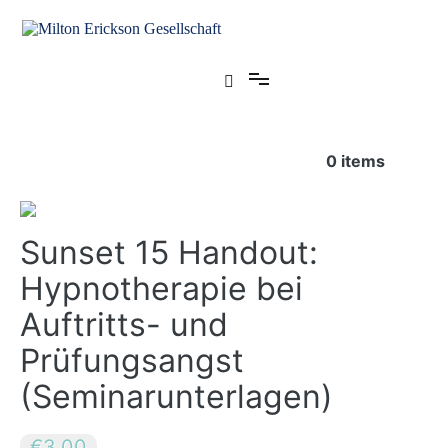
Zum
Inhalt
springen
für klinische Hypnose – Regionalstelle Tübingen
Milton Erickson Gesellschaft
0
items
Sunset 15 Handout:
Hypnotherapie bei
Auftritts- und
Prüfungsangst
(Seminarunterlagen)
€3.00