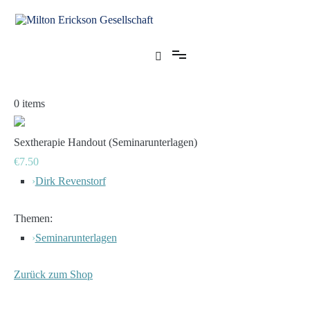
Zum
Inhalt
springen
für klinische Hypnose – Regionalstelle Tübingen
Milton Erickson Gesellschaft
0
items
Sextherapie Handout (Seminarunterlagen)
€7.50
›
Dirk Revenstorf
Themen:
›
Seminarunterlagen
Zurück zum Shop