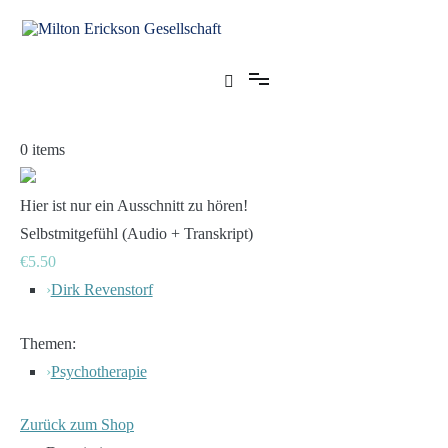
Zum
Inhalt
springen
für klinische Hypnose – Regionalstelle Tübingen
Milton Erickson Gesellschaft
0
items
Hier ist nur ein Ausschnitt zu hören!
Selbstmitgefühl (Audio + Transkript)
€5.50
›
Dirk Revenstorf
Themen:
›
Psychotherapie
Zurück zum Shop